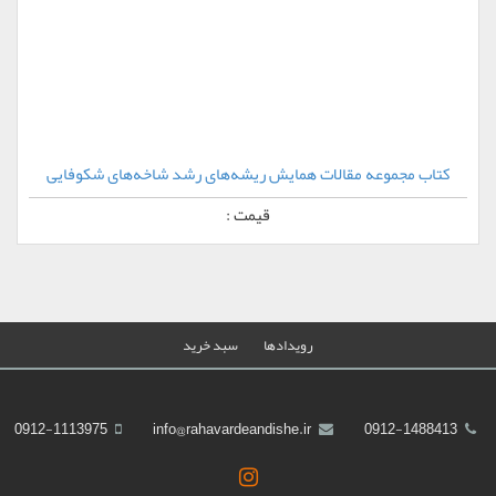
کتاب مجموعه مقالات همایش ریشه‌های رشد شاخه‌های شکوفایی
قیمت :
رویدادها
سبد خرید
0912-1113975
info@rahavardeandishe.ir
0912-1488413